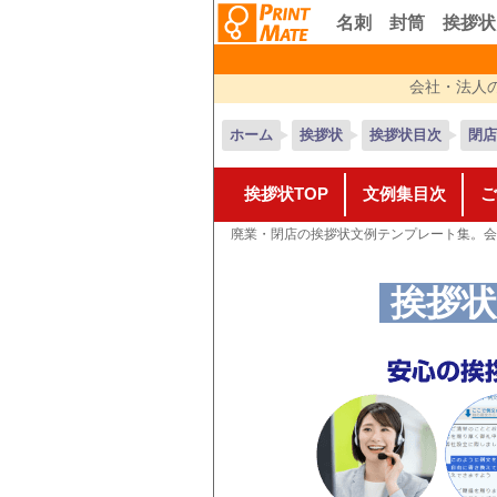
名刺
封筒
挨拶状
会社・法人
ホーム
挨拶状
挨拶状目次
閉店
挨拶状TOP
文例集目次
ご
廃業・閉店の挨拶状文例テンプレート集。会
挨拶