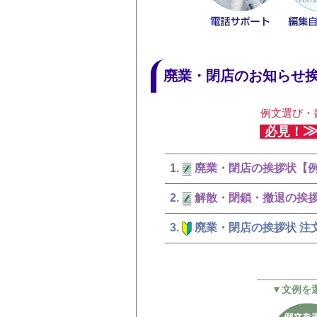
廃業・閉店のお知らせ
例文選び・
必見！
廃業・閉店の挨拶状【
解散・閉鎖・撤退の挨
廃業・閉店の挨拶状 注
▼文例を