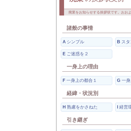
廃業をお知らせする挨拶状です。おお
諸般の事情
A
シンプル
B
スタ
E
ご迷惑を２
一身上の理由
F
一身上の都合１
G
一身
経緯・状況別
H
熟慮をかさねた
I
経営
引き継ぎ