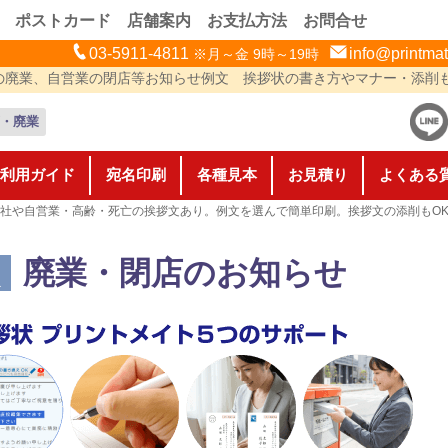
ポストカード
店舗案内
お支払方法
お問合せ
03-5911-4811
info@printmat
※月～金 9時～19時
の廃業、自営業の閉店等お知らせ例文
挨拶状の書き方やマナー・添削
・廃業
利用ガイド
宛名印刷
各種見本
お見積り
よくある
社や自営業・高齢・死亡の挨拶文あり。例文を選んで簡単印刷。挨拶文の添削もO
状
廃業・閉店のお知らせ