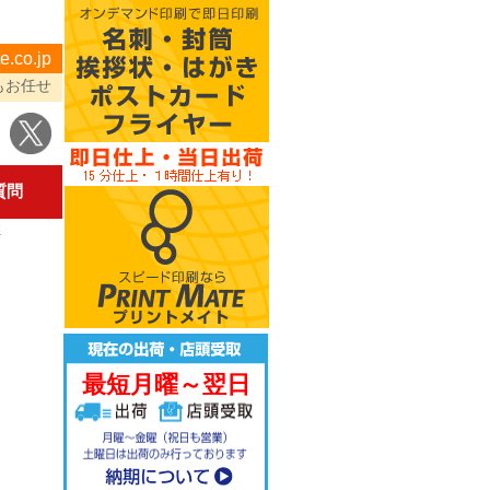
e.co.jp
もお任せ
質問
K
最短月曜～翌日