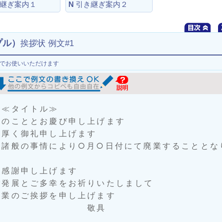
継ぎ案内１
N
引き継ぎ案内２
プル）
挨拶状 例文#1
でお使いいただけます