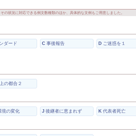
よその状況に対応できる例文数種類のほか、具体的な文例もご用意しました。
ンダード
C
事後報告
D
ご迷惑を１
上の都合２
環境の変化
J
後継者に恵まれず
K
代表者死亡