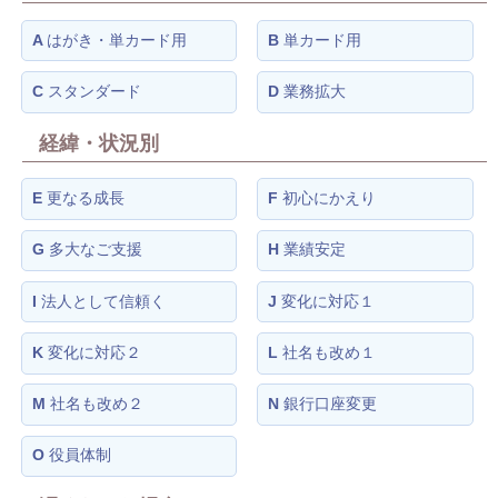
A
はがき・単カード用
B
単カード用
C
スタンダード
D
業務拡大
経緯・状況別
E
更なる成長
F
初心にかえり
G
多大なご支援
H
業績安定
I
法人として信頼く
J
変化に対応１
K
変化に対応２
L
社名も改め１
M
社名も改め２
N
銀行口座変更
O
役員体制