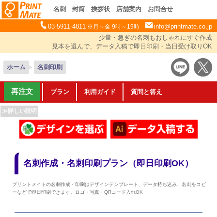
名刺
封筒
挨拶状
店舗案内
お問合せ
03-5911-4811
info@printmate.co.jp
※月～金 9時～19時
少量・急ぎの名刺もおしゃれにすぐ作成
見本を選んで、データ入稿で即日印刷・当日受け取りOK
ホーム
名刺印刷
再注文
プラン
利用ガイド
質問と答え
≫詳しい説明
名刺作成・名刺印刷プラン（即日印刷OK）
プリントメイトの名刺作成・印刷はデザインテンプレート、データ持ち込み、名刺をコピ
ーなどで即日印刷できます。ロゴ・写真・QRコード入れOK