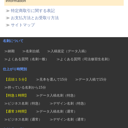
information
≫
特定商取引に関する表記
≫
お支払方法とお受取り方法
≫
サイトマップ
名刺について
≫納期
≫名刺台紙
≫入稿規定（データ入稿）
≫よくある質問（名刺一般）
≫よくある質問（司法修習生名刺）
仕上がり時間別
【店頭１５分】
≫見本を選んで15分
≫データ入稿で15分
≫持っている名刺から15分
【特急１時間】
≫データ入稿名刺（特急）
≫ビジネス名刺（特急）
≫デザイン名刺（特急）
【通常３時間】
≫データ入稿名刺（通常）
≫ビジネス名刺（通常）
≫デザイン名刺（通常）