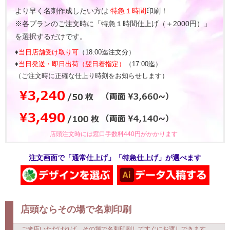
より早く名刺作成したい方は
特急１時間
印刷！
※各プランのご注文時に「特急１時間仕上げ（＋2000円）」
を選択するだけです。
♦
当日店舗受け取り可
（18:00迄注文分）
♦
当日発送・即日出荷（翌日着指定）
（17:00迄）
（ご注文時に正確な仕上り時刻をお知らせします）
店頭注文時には窓口手数料440円がかかります
注文画面で「通常仕上げ」「特急仕上げ」が選べます
店頭ならその場で名刺印刷
ご来店いただければ、その場で名刺印刷してすぐにお渡しできます。