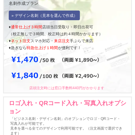
名刺作成プラン
» デザイン名刺（見本を選んで作成）
♦
通常仕上げ３時間
店頭当日受取り・即日出荷可
（校正無しで３時間、校正時は約４時間かかります）
♦
ネット注文
スマホ対応・
来店注文
手ぶらで来店
♦急ぎなら
特急仕上げ１時間
が便利です！
店頭注文時には窓口手数料440円がかかります
ロゴ入れ・QRコード入れ・写真入れオプシ
ョン
「ビジネス名刺・デザイン名刺」のオプションでロゴ・QRコード・
写真入れが可能です。
見本を選べる全てのデザインで利用可能です。（注文画面で選択でき
ます）