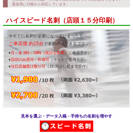
緊急用に10枚から対応しています。
ハイスピード名刺（店頭１５分印刷）
今すぐに名刺が必要になってしまった方へ、
ご来店後 約15分
で名刺作成できるプラン。
♦
月～金 9時～19時（祝日も営業）
ご来店下さい
♦
店頭のみ受付・作成可
（ネットで受付不可）
♦
当日店舗受け取り可
（19:00少し前まで受付）
見本を選ぶ・データ入稿・手持ちの名刺を増やす