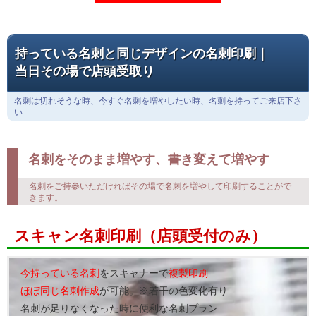
持っている名刺と同じデザインの名刺印刷｜
当日その場で店頭受取り
名刺は切れそうな時、今すぐ名刺を増やしたい時、名刺を持ってご来店下さ
い
名刺をそのまま増やす、書き変えて増やす
名刺をご持参いただければその場で名刺を増やして印刷することがで
きます。
スキャン名刺印刷（店頭受付のみ）
今持っている名刺
をスキャナーで
複製印刷
ほぼ同じ名刺作成
が可能。※若干の色変化有り
名刺が足りなくなった時に便利な名刺プラン