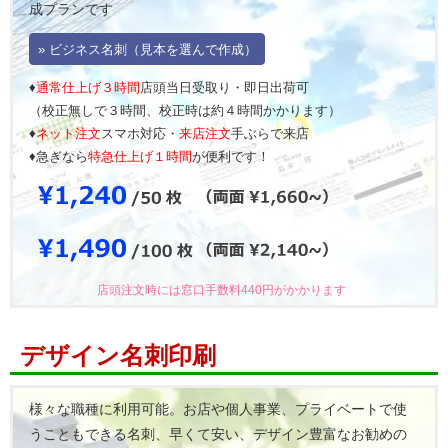
成プランです
» ビジネス名刺（見本を選んで作成）
♦
通常仕上げ３時間
店頭当日受取り・即日出荷可
（校正無しで３時間、校正時は約４時間かかります）
♦
ネット注文
スマホ対応・
来店注文
手ぶらで来店
♦急ぎなら
特急仕上げ１時間
が便利です！
店頭注文時には窓口手数料440円がかかります
デザイン名刺印刷
様々な職種に利用可能。お店や個人事業、プライベートで使
うこともできる名刺、早くて安い、デザイン豊富なお勧めの