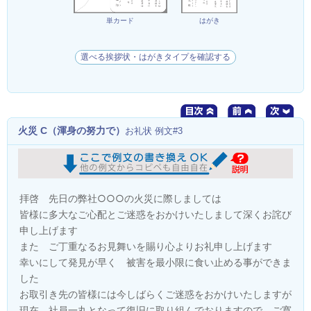
単カード
はがき
選べる挨拶状・はがきタイプを確認する
火災 C（渾身の努力で）
お礼状 例文#3