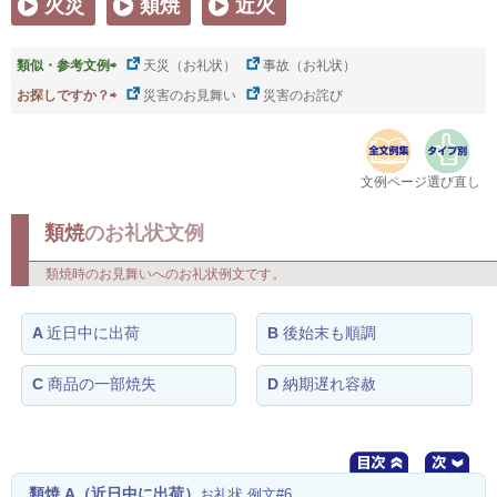
火災
類焼
近火
類似・参考文例⇨
天災（お礼状）
事故（お礼状）
お探しですか？⇨
災害のお見舞い
災害のお詫び
文例ページ選び直し
類焼
のお礼状文例
類焼時のお見舞いへのお礼状例文です。
A
近日中に出荷
B
後始末も順調
C
商品の一部焼失
D
納期遅れ容赦
類焼 A（近日中に出荷）
お礼状 例文#6