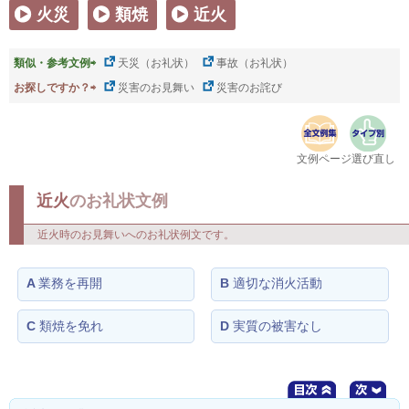
火災
類焼
近火
類似・参考文例⇨
天災（お礼状）
事故（お礼状）
お探しですか？⇨
災害のお見舞い
災害のお詫び
文例ページ選び直し
近火
のお礼状文例
近火時のお見舞いへのお礼状例文です。
A
業務を再開
B
適切な消火活動
C
類焼を免れ
D
実質の被害なし