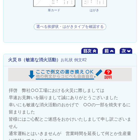
単カード
はがき
選べる挨拶状・はがきタイプを確認する
火災 B（敏速な消火活動）
お礼状 例文#2