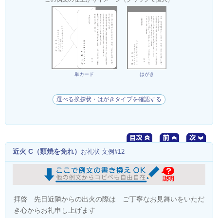
単カード
はがき
選べる挨拶状・はがきタイプを確認する
近火 C（類焼を免れ）
お礼状 文例#12