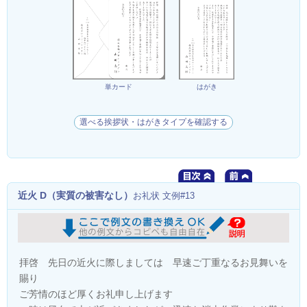
単カード
はがき
選べる挨拶状・はがきタイプを確認する
近火 D（実質の被害なし）
お礼状 文例#13