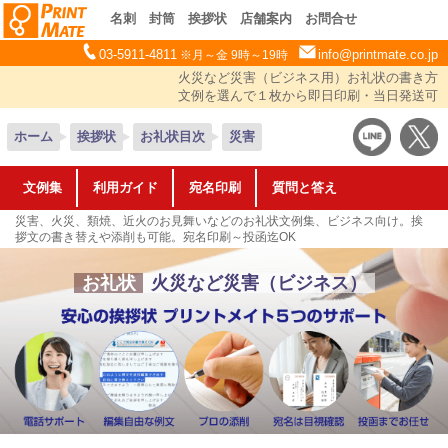
名刺
封筒
挨拶状
店舗案内
お問合せ
03-5911-4811
info@printmate.co.jp
※月～金 9時～19時
火災など災害（ビジネス用）お礼状の書き方
文例を選んで１枚から即日印刷・当日発送可
ホーム
挨拶状
お礼状目次
災害
文例集
利用ガイド
宛名印刷
質問と答え
災害、火災、類焼、近火のお見舞いなどのお礼状文例集、ビジネス向け。挨
拶文の書き替えや添削も可能。宛名印刷～投函迄OK
お礼状
火災など災害（ビジネス）