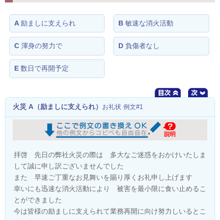
A
励ましに支えられ
B
敏速な消火活動
C
渾身の努力で
D
負傷者なし
E
数日で再開予定
火災 A（励ましに支えられ）
お礼状 例文#1