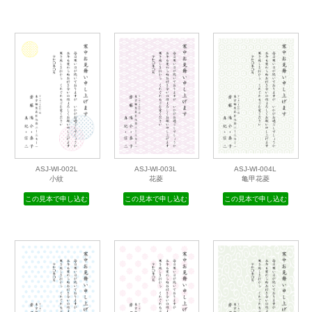
WIT-MC247
WIT-MC248
WIT-MC249
雪山にある家
雪つばき
アザラシとマフラー
この見本で申し込む
この見本で申し込む
この見本で申し込む
ASJ-WI-002L
ASJ-WI-003L
ASJ-WI-004L
小紋
花菱
亀甲花菱
この見本で申し込む
この見本で申し込む
この見本で申し込む