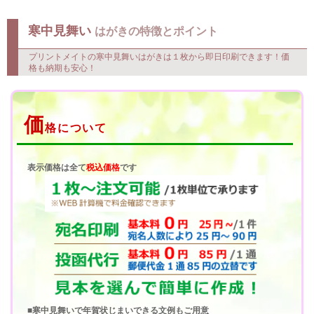
表示価格は全て税込みです
（適格請求書登録番号 T1013302019581）
お電話で注文完了までお手伝い。電話を繋ぎながら一緒に画面操作して
ナビゲート可能。電話：03-5911-4811（9:00～19:00）
寒中見舞い
はがきの特徴とポイント
プリントメイトの寒中見舞いはがきは１枚から即日印刷できます！価
格も納期も安心！
価
格について
表示価格は全て
税込価格
です