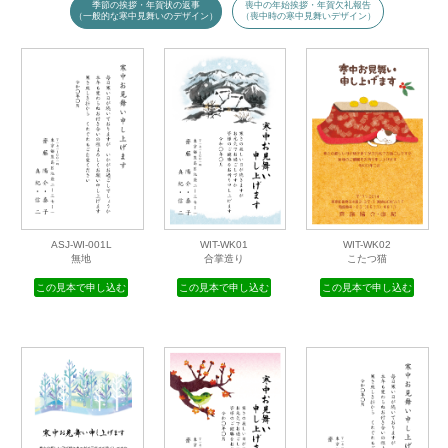
用途でデザインを選べます
（無地は「季節の挨拶」にあります）
季節の挨拶・年賀状の返事
喪中の年始挨拶・年賀欠礼報告
（一般的な寒中見舞いのデザイン）
（喪中時の寒中見舞いデザイン）
ASJ-WI-001L
WIT-WK01
WIT-WK02
無地
合掌造り
こたつ猫
この見本で申し込む
この見本で申し込む
この見本で申し込む