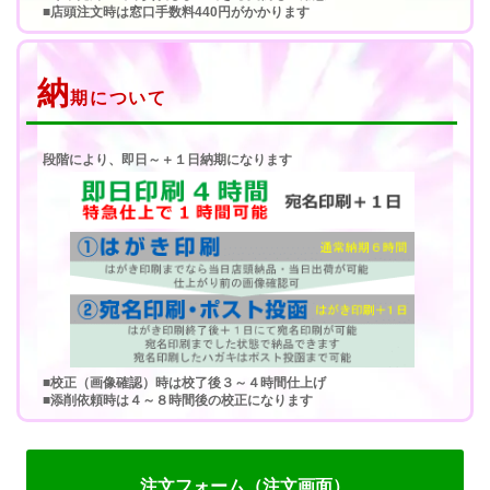
■寒中見舞いで年賀状じまいできる文例もご用意
■店頭注文時は窓口手数料440円がかかります
納
期について
段階により、即日～＋１日納期になります