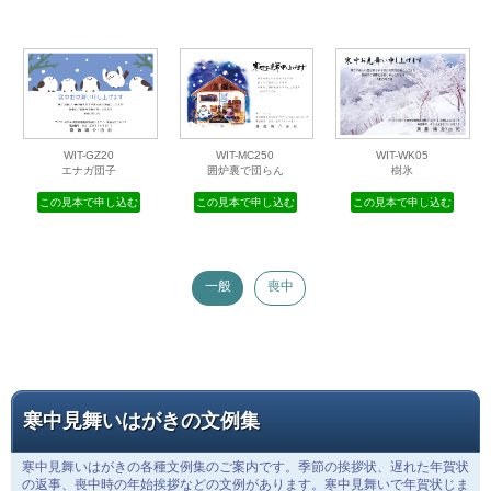
ASJ-WI-0207L
ASJ-WI-0208L
WIT-MC04
南天
南天と雪
千両
この見本で申し込む
この見本で申し込む
この見本で申し込む
WIT-GZ20
WIT-MC250
WIT-WK05
エナガ団子
囲炉裏で団らん
樹氷
この見本で申し込む
この見本で申し込む
この見本で申し込む
一般
喪中