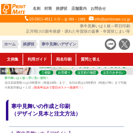
名刺
封筒
挨拶状
店舗案内
お問合せ
03-5911-4811
info@printmate.co.jp
※月～金 9時～19時
寒中見舞いは１枚～即日印刷
正月明けの新年挨拶・遅れた年賀状の返事・年賀状じまい等
ホーム
挨拶状
寒中見舞いデザイン
文例集
利用ガイド
宛名印刷
質問と答え
寒中舞いは１枚～早い安い便利！
当日店頭受取りは15時受付（特急18時）まで 、当日出荷は15時受付（特急17時）まで可能
※宛名印刷は＋１日
（宛名申込みで翌日ポストへ投函可！）