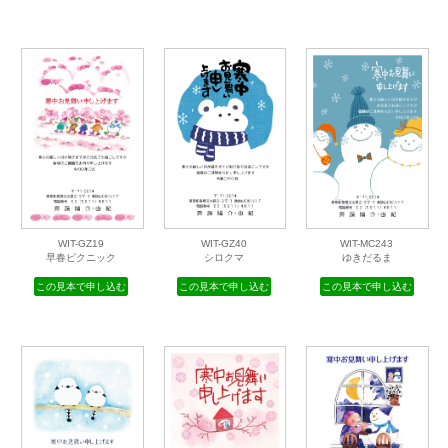
WIT-GZ08
WIT-GZ09
WIT-GZ10
雪紋と結晶
千両と雪うさぎ２
白熊と雪だるま
この見本で申し込む
この見本で申し込む
この見本で申し込む
WIT-GZ19
WIT-GZ40
WIT-MC243
早春ピクニック
シロクマ
ゆきだるま
この見本で申し込む
この見本で申し込む
この見本で申し込む