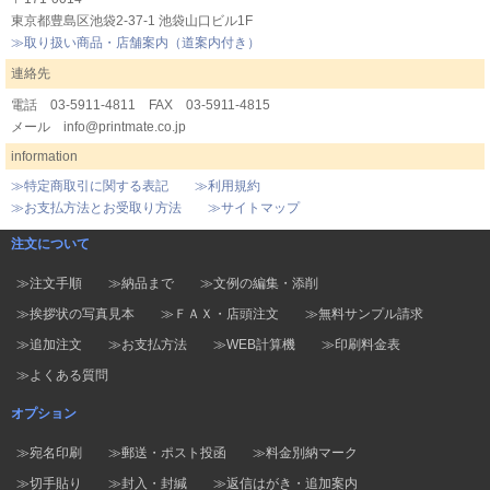
有限会社プリントメイト(PrintMate）
〒171-0014
東京都豊島区池袋2-37-1 池袋山口ビル1F
≫取り扱い商品・店舗案内（道案内付き）
連絡先
電話 03-5911-4811 FAX 03-5911-4815
メール info@printmate.co.jp
information
≫特定商取引に関する表記
≫利用規約
≫お支払方法とお受取り方法
≫サイトマップ
注文について
≫注文手順
≫納品まで
≫文例の編集・添削
≫挨拶状の写真見本
≫ＦＡＸ・店頭注文
≫無料サンプル請求
≫追加注文
≫お支払方法
≫WEB計算機
≫印刷料金表