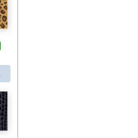
枚
２
枚