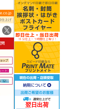
e.co.jp
日仕上げ
質問
翌日出荷