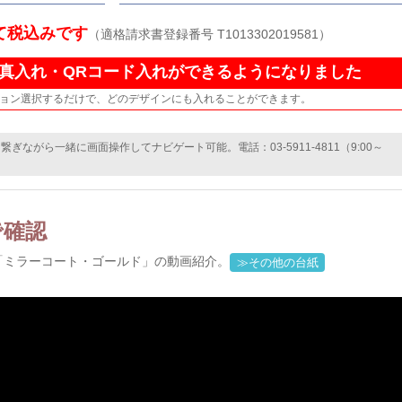
て税込みです
（適格請求書登録番号 T1013302019581）
真入れ・QRコード入れができるようになりました
ョン選択するだけで、どのデザインにも入れることができます。
ながら一緒に画面操作してナビゲート可能。電話：03-5911-4811（9:00～
で確認
「ミラーコート・ゴールド」の動画紹介。
≫その他の台紙