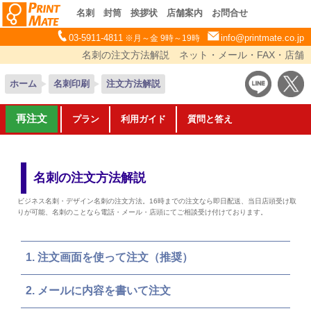
名刺
封筒
挨拶状
店舗案内
お問合せ
03-5911-4811
info@printmate.co.jp
※月～金 9時～19時
名刺の注文方法解説 ネット・メール・FAX・店舗
ホーム
名刺印刷
注文方法解説
再注文
プラン
利用ガイド
質問と答え
名刺の注文方法解説
ビジネス名刺・デザイン名刺の注文方法。16時までの注文なら即日配送、当日店頭受け取
りが可能、名刺のことなら電話・メール・店頭にてご相談受け付けております。
注文画面を使って注文（推奨）
メールに内容を書いて注文