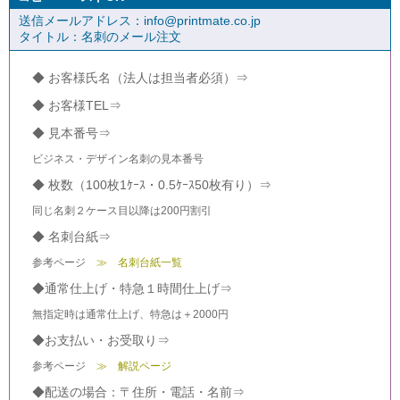
送信メールアドレス：info@printmate.co.jp
タイトル：名刺のメール注文
◆ お客様氏名（法人は担当者必須）⇒
◆ お客様TEL⇒
◆ 見本番号⇒
ビジネス・デザイン名刺の見本番号
◆ 枚数（100枚1ｹｰｽ・0.5ｹｰｽ50枚有り）⇒
同じ名刺２ケース目以降は200円割引
◆ 名刺台紙⇒
参考ページ
≫ 名刺台紙一覧
◆通常仕上げ・特急１時間仕上げ⇒
無指定時は通常仕上げ、特急は＋2000円
◆お支払い・お受取り⇒
参考ページ
≫ 解説ページ
◆配送の場合：〒住所・電話・名前⇒