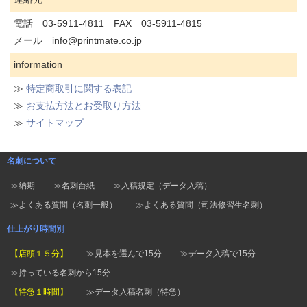
電話 03-5911-4811 FAX 03-5911-4815
メール info@printmate.co.jp
information
≫
特定商取引に関する表記
≫
お支払方法とお受取り方法
≫
サイトマップ
名刺について
≫納期
≫名刺台紙
≫入稿規定（データ入稿）
≫よくある質問（名刺一般）
≫よくある質問（司法修習生名刺）
仕上がり時間別
【店頭１５分】
≫見本を選んで15分
≫データ入稿で15分
≫持っている名刺から15分
【特急１時間】
≫データ入稿名刺（特急）