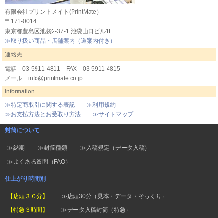
有限会社プリントメイト(PrintMate）
〒171-0014
東京都豊島区池袋2-37-1 池袋山口ビル1F
≫取り扱い商品・店舗案内（道案内付き）
連絡先
電話 03-5911-4811 FAX 03-5911-4815
メール info@printmate.co.jp
information
≫特定商取引に関する表記
≫利用規約
≫お支払方法とお受取り方法
≫サイトマップ
封筒について
≫納期
≫封筒種類
≫入稿規定（データ入稿）
≫よくある質問（FAQ）
仕上がり時間別
【店頭３０分】
≫店頭30分（見本・データ・そっくり）
【特急３時間】
≫データ入稿封筒（特急）