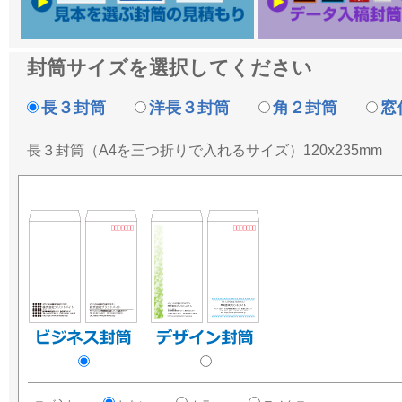
封筒サイズを選択してください
長３封筒
洋長３封筒
角２封筒
窓
長３封筒（A4を三つ折りで入れるサイズ）120x235mm