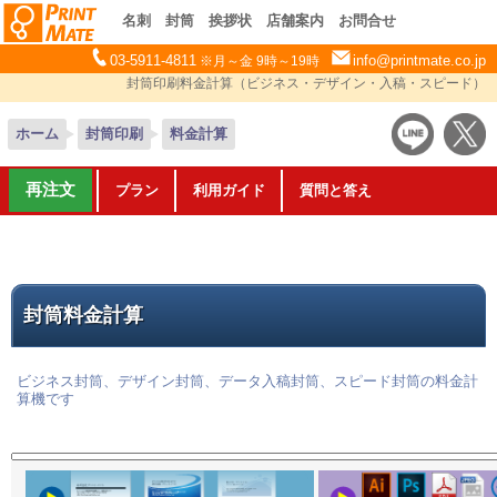
名刺
封筒
挨拶状
店舗案内
お問合せ
03-5911-4811
info@printmate.co.jp
※月～金 9時～19時
封筒印刷料金計算（ビジネス・デザイン・入稿・スピード）
ホーム
封筒印刷
料金計算
再注文
プラン
利用ガイド
質問と答え
封筒料金計算
ビジネス封筒、デザイン封筒、データ入稿封筒、スピード封筒の料金計
算機です